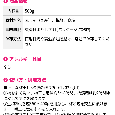
商品情報
内容量
500g
原材料名
赤しそ（国産）、梅酢、食塩
賞味期限
製造日より12カ月(パッケージに記載)
保存方法
直射日光や高温多湿を避け、常温で保存してくだ
さい。
アレルギー品目
なし
使い方・調理方法
●上手な梅干し･梅漬の作り方（生梅2kg用）
①梅をよく洗い、梅干し用は約5～8時間、梅漬用は約2時間水
に浸してアクを取ります。
②生梅2kgを塩350～400gを用意し、梅と塩を交互に漬けま
す。一番上に塩を多く振り入れます。
③梅の重さの1.5倍の重石で、10～20日間冷暗所で塩漬しま