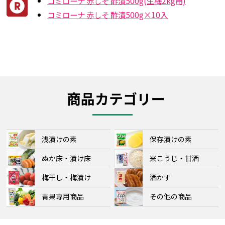
コミローナ 赤しそ 酢漬500g(生梅2kg用)
コミローナ 赤しそ 酢漬500g×10入
商品カテゴリー
浅漬けの素
保存漬けの素
ぬか床・漬け床
米こうじ・甘酒
梅干し・梅漬け
酒かす
青果専用商品
その他の商品