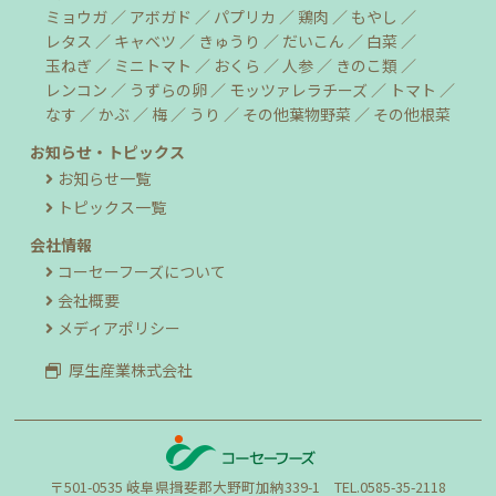
ミョウガ
アボガド
パプリカ
鶏肉
もやし
レタス
キャベツ
きゅうり
だいこん
白菜
玉ねぎ
ミニトマト
おくら
人参
きのこ類
レンコン
うずらの卵
モッツァレラチーズ
トマト
なす
かぶ
梅
うり
その他葉物野菜
その他根菜
お知らせ・トピックス
お知らせ一覧
トピックス一覧
会社情報
コーセーフーズについて
会社概要
メディアポリシー
厚生産業株式会社
〒501-0535 岐阜県揖斐郡大野町加納339-1 TEL.0585-35-2118