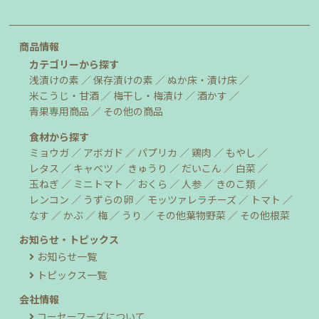
商品情報
カテゴリーから探す
浅漬けの素
保存漬けの素
ぬか床・漬け床
米こうじ・甘酒
梅干し・梅漬け
酒かす
青果専用商品
その他の商品
食材から探す
ミョウガ
アボガド
パプリカ
鶏肉
もやし
レタス
キャベツ
きゅうり
だいこん
白菜
玉ねぎ
ミニトマト
おくら
人参
きのこ類
レンコン
うずらの卵
モッツァレラチーズ
トマト
なす
かぶ
梅
うり
その他葉物野菜
その他根菜
お知らせ・トピックス
お知らせ一覧
トピックス一覧
会社情報
コーセーフーズについて