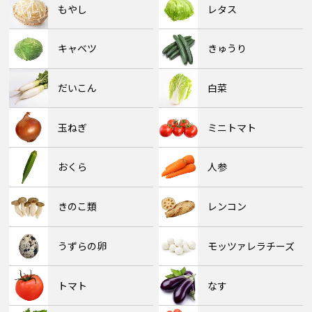
もやし
レタス
キャベツ
きゅうり
だいこん
白菜
玉ねぎ
ミニトマト
おくら
人参
きのこ類
レンコン
うずらの卵
モッツァレラチーズ
トマト
なす