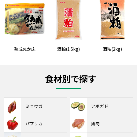
熟成ぬか床
酒粕(1.5kg)
酒粕(2kg)
食材別で探す
ミョウガ
アボガド
パプリカ
鶏肉