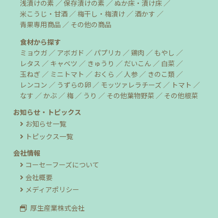
浅漬けの素
保存漬けの素
ぬか床・漬け床
米こうじ・甘酒
梅干し・梅漬け
酒かす
青果専用商品
その他の商品
食材から探す
ミョウガ
アボガド
パプリカ
鶏肉
もやし
レタス
キャベツ
きゅうり
だいこん
白菜
玉ねぎ
ミニトマト
おくら
人参
きのこ類
レンコン
うずらの卵
モッツァレラチーズ
トマト
なす
かぶ
梅
うり
その他葉物野菜
その他根菜
お知らせ・トピックス
お知らせ一覧
トピックス一覧
会社情報
コーセーフーズについて
会社概要
メディアポリシー
厚生産業株式会社