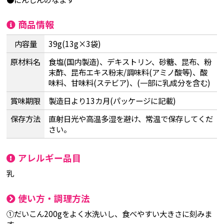
商品情報
内容量
39g(13g×3袋)
原材料名
食塩(国内製造)、デキストリン、砂糖、昆布、粉
末酢、昆布エキス粉末/調味料(アミノ酸等)、酸
味料、甘味料(ステビア)、(一部に乳成分を含む)
賞味期限
製造日より13カ月(パッケージに記載)
保存方法
直射日光や高温多湿を避け、常温で保存してくだ
さい。
アレルギー品目
乳
使い方・調理方法
①だいこん200gをよく水洗いし、食べやすい大きさに刻みま
す。