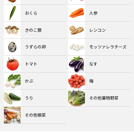
おくら
人参
きのこ類
レンコン
うずらの卵
モッツァレラチーズ
トマト
なす
かぶ
梅
うり
その他葉物野菜
その他根菜