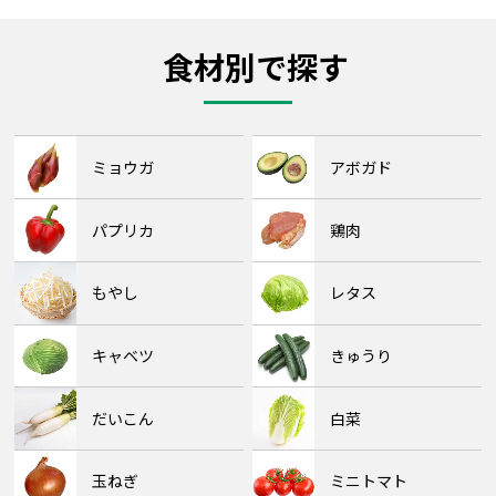
食材別で探す
ミョウガ
アボガド
パプリカ
鶏肉
もやし
レタス
キャベツ
きゅうり
だいこん
白菜
玉ねぎ
ミニトマト