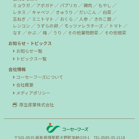
ミョウガ
アボガド
パプリカ
鶏肉
もやし
レタス
キャベツ
きゅうり
だいこん
白菜
玉ねぎ
ミニトマト
おくら
人参
きのこ類
レンコン
うずらの卵
モッツァレラチーズ
トマト
なす
かぶ
梅
うり
その他葉物野菜
その他根菜
お知らせ・トピックス
お知らせ一覧
トピックス一覧
会社情報
コーセーフーズについて
会社概要
メディアポリシー
厚生産業株式会社
〒501-0535 岐阜県揖斐郡大野町加納339-1 TEL.0585-35-2118