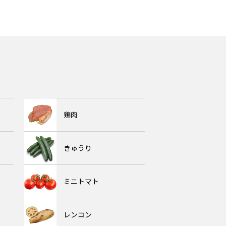
鶏肉
きゅうり
ミニトマト
レンコン