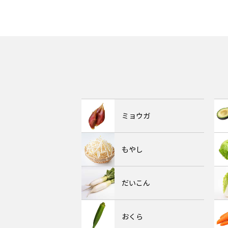
ミョウガ
もやし
だいこん
おくら