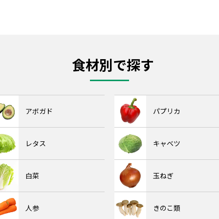
食材別で探す
アボガド
パプリカ
レタス
キャベツ
白菜
玉ねぎ
人参
きのこ類