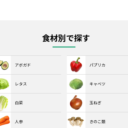
食材別で探す
アボガド
パプリカ
レタス
キャベツ
白菜
玉ねぎ
人参
きのこ類