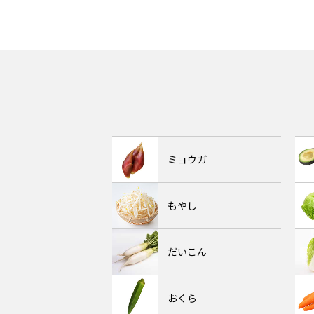
ミョウガ
もやし
だいこん
おくら