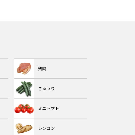
鶏肉
きゅうり
ミニトマト
レンコン