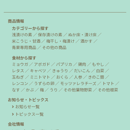
商品情報
カテゴリーから探す
浅漬けの素
保存漬けの素
ぬか床・漬け床
米こうじ・甘酒
梅干し・梅漬け
酒かす
青果専用商品
その他の商品
食材から探す
ミョウガ
アボガド
パプリカ
鶏肉
もやし
レタス
キャベツ
きゅうり
だいこん
白菜
玉ねぎ
ミニトマト
おくら
人参
きのこ類
レンコン
うずらの卵
モッツァレラチーズ
トマト
なす
かぶ
梅
うり
その他葉物野菜
その他根菜
お知らせ・トピックス
お知らせ一覧
トピックス一覧
会社情報